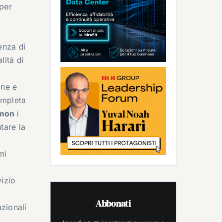
 per
enza di
lità di
one e
ompleta
owmon
i
tare la
mi
vizio
Abbonati
azionali