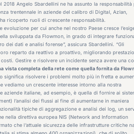
 del 2018 Angelo Sbardellini ne ha assunto la responsabilità
nza trentennale in aziende del calibro di Digital, Azlan,
a ricoperto ruoli di crescente responsabilità.
ante evoluzione per cui anche nel nostro Paese cresce l’esig
lla sviluppata da Flowmon, in grado di integrare funziona
 dei dati e analisi forense”, assicura Sbardellini. “Gli
 loro reparto da reattivo a proattivo, migliorando prestazi
 costi. Gestire e risolvere un incidente senza avere una c
a vista completa della rete come quella fornita da Fl
 significa risolvere i problemi molto più in fretta e aumen
he vediamo un crescente interesse intorno alla nostra
 aziende italiane, ad esempio, è quella di fornire ai siste
t) l’analisi dei flussi al fine di aumentarne in maniera
zionalità tipiche di aggregazione e analisi dei log, un ser
he nella direttiva europea NIS (Network and Information
mato che l’attuale sicurezza delle infrastrutture critiche n
n Italia si stima almeno 400 organizzazioni), che di solito