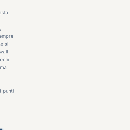
asta
,
 sempre
e si
wall
iechi.
 ma
i punti