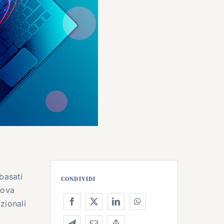
basati
CONDIVIDI
rova
izionali