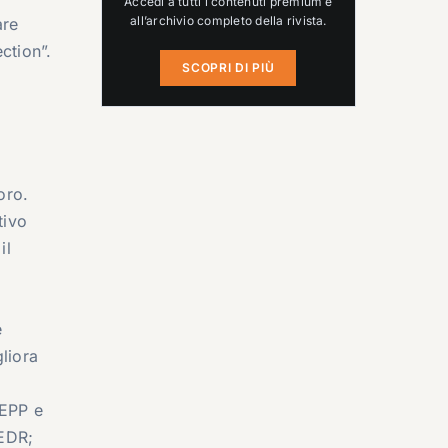
Accedi a tutti i contenuti premium e
all’archivio completo della rivista.
are
ction”.
SCOPRI DI PIÙ
oro.
tivo
il
e
liora
 EPP e
 EDR;