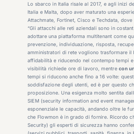
Lo sbarco in Italia risale al 2017, e agli inizi
Italia e Malta, dopo aver maturato una esperie
Attachmate, Fortinet, Cisco e Techdata, dove h
“Gli attacchi alle reti aziendali sono in cost
adottare una piattaforma multitenant come que
prevenzione, individuazione, risposta, recupero
amministratori di rete vogliono trasformare il
affidabilità e riducendo nel contempo tempi e
visibilità richiede ore di lavoro, mentre
con un
tempi si riducono anche fino a 16 volte: questo
soddisfazione degli utenti, ed è per questo c
proposizione. Una esigenza molto sentita dalle
SIEM (security information and event managemen
esponenziale le capacità, andando oltre le fun
che Flowmon è in grado di fornire. Ricordo c
Security) gli esperti di sicurezza hanno confer
(servizi pubblici, trasporti, sanità, finanza, i