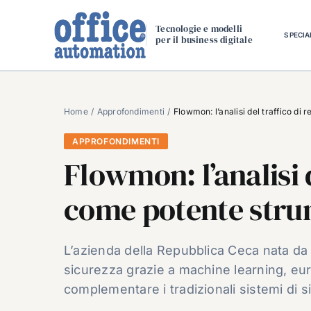
Salta
al
Tecnologie e modelli
SPECIA
per il business digitale
contenuto
Home
Approfondimenti
Flowmon: l’analisi del traffico di
APPROFONDIMENTI
Flowmon: l’analisi d
come potente strum
L’azienda della Repubblica Ceca nata da un
sicurezza grazie a machine learning, eu
complementare i tradizionali sistemi di 