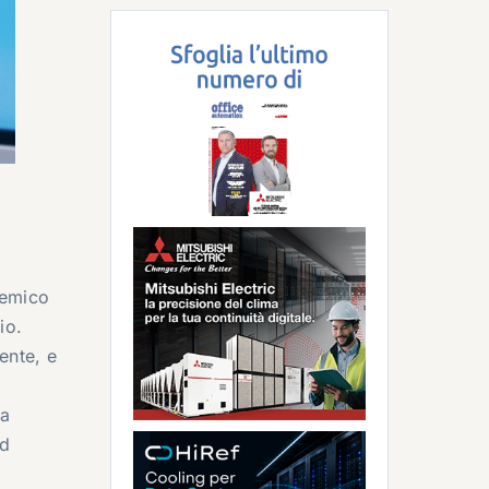
demico
io.
ente, e
na
nd