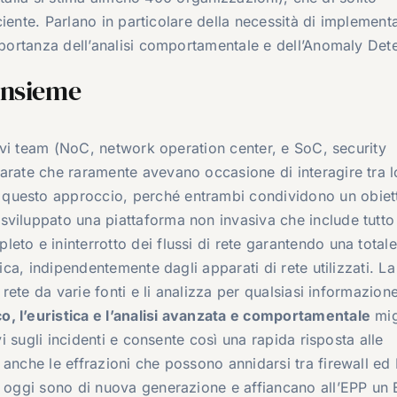
iciente. Parlano in particolare della necessità di implement
mportanza dell’analisi comportamentale e dell’Anomaly Dete
insieme
ttivi team (NoC, network operation center, e SoC, security
arate che raramente avevano occasione di interagire tra l
questo approccio, perché entrambi condividono un obiet
viluppato una piattaforma non invasiva che include tutto 
to e ininterrotto dei flussi di rete garantendo una totale
tica, indipendentemente dagli apparati di rete utilizzati. La
 rete da varie fonti e li analizza per qualsiasi informazion
, l’euristica e l’analisi avanzata e comportamentale
mig
vi sugli incidenti e consente così una rapida risposta alle
 anche le effrazioni che possono annidarsi tra firewall ed
l oggi sono di nuova generazione e affiancano all’EPP un