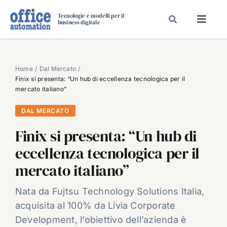
Salta
Tecnologie e modelli per il
al
business digitale
Toggl
contenuto
Navig
SPECIALI
SPECIAL PAPER
Home
Dal Mercato
Finix si presenta: “Un hub di eccellenza tecnologica per il
TAVOLE ROTONDE DI REDAZIONE
mercato italiano”
DAL MERCATO
DAL MERCATO
CARRIERE
Finix si presenta: “Un hub di
VIDEO
eccellenza tecnologica per il
EVENTI
mercato italiano”
CHI SIAMO
Nata da Fujtsu Technology Solutions Italia,
acquisita al 100% da Livia Corporate
Development, l’obiettivo dell’azienda è