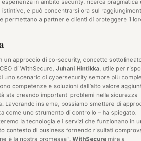
 esperienza in ambito security, ricerca pragmatica 
 istintive, e può concentrarsi ora sul raggiungiment
che permettano a partner e clienti di proteggere il lor
ta
con un approccio di co-security, concetto sottolineat
 CEO di WithSecure,
Juhani Hintikka
, utile per ris
 di uno scenario di cybersecurity sempre più compl
vono competenze e soluzioni dall’alto valore aggiun
à sta creando importanti problemi nella sicurezza
ca. Lavorando insieme, possiamo smettere di appro
za come uno strumento di controllo – ha spiegato.
remo la tecnologia e i servizi che funzionano in u
o contesto di business fornendo risultati comprovat
me è la nostra promessa".
WithSecure
mira a