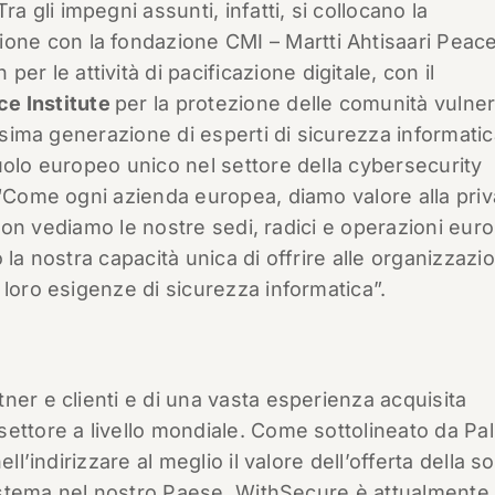
Tra gli impegni assunti, infatti, si collocano la
ione con la fondazione CMI – Martti Ahtisaari Peac
per le attività di pacificazione digitale, con il
e Institute
per la protezione delle comunità vulnera
ossima generazione di esperti di sicurezza informatic
uolo europeo unico nel settore della cybersecurity
 “Come ogni azienda europea, diamo valore alla priv
E non vediamo le nostre sedi, radici e operazioni eur
la nostra capacità unica di offrire alle organizzazio
 loro esigenze di sicurezza informatica”.
ner e clienti e di una vasta esperienza acquisita
settore a livello mondiale. Come sottolineato da P
ll’indirizzare al meglio il valore dell’offerta della s
osistema nel nostro Paese, WithSecure è attualmente