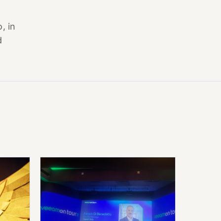
, in
d