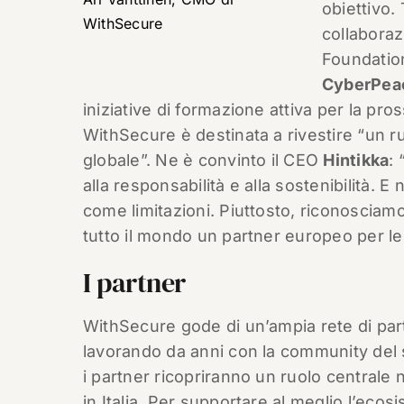
obiettivo. 
WithSecure
collaboraz
Foundation 
CyberPeac
iniziative di formazione attiva per la pr
WithSecure è destinata a rivestire “un r
globale”. Ne è convinto il CEO
Hintikka
:
alla responsabilità e alla sostenibilità. 
come limitazioni. Piuttosto, riconosciamo 
tutto il mondo un partner europeo per le
I partner
WithSecure gode di un’ampia rete di part
lavorando da anni con la community del 
i partner ricopriranno un ruolo centrale ne
in Italia. Per supportare al meglio l’ec