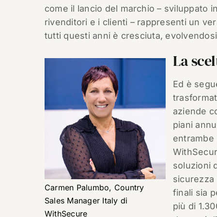
come il lancio del marchio – sviluppato i
rivenditori e i clienti – rappresenti un v
tutti questi anni è cresciuta, evolvendos
La scel
Ed è segu
trasformat
aziende co
piani annu
entrambe c
WithSecure
soluzioni d
sicurezza 
Carmen Palumbo, Country
finali sia
Sales Manager Italy di
più di 1.3
WithSecure