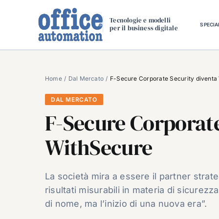
Salta
al
Tecnologie e modelli
SPECIA
per il business digitale
contenuto
Home
Dal Mercato
F-Secure Corporate Security diventa
DAL MERCATO
F-Secure Corporate
WithSecure
La società mira a essere il partner strat
risultati misurabili in materia di sicur
di nome, ma l’inizio di una nuova era”.