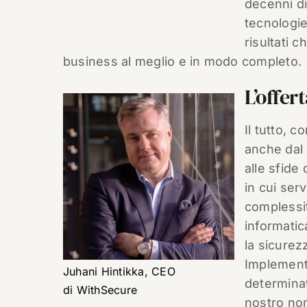
decenni di
tecnologie
risultati 
business al meglio e in modo completo.
L’offer
Il tutto, 
anche dal
alle sfide
in cui ser
complessit
informati
la sicurez
Implemente
Juhani Hintikka, CEO
determinat
di WithSecure
nostro no