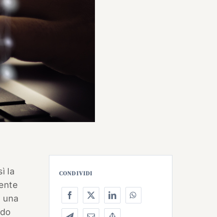
ì la
CONDIVIDI
mente
i una
ndo