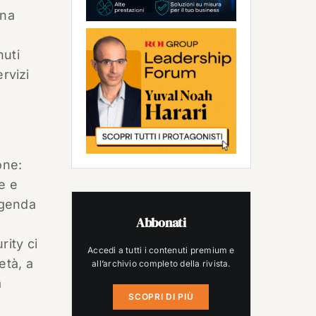
ina
nuti
rvizi
one:
e e
 agenda
Abbonati
rity ci
Accedi a tutti i contenuti premium e
età, a
all’archivio completo della rivista.
a
SCOPRI DI PIÙ