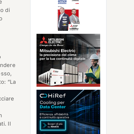
e
o di
o
o
pondere
esso,
to: “La
cciare
n
i. Il