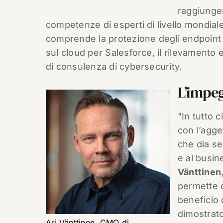
raggiunger
competenze di esperti di livello mondiale 
comprende la protezione degli endpoint c
sul cloud per Salesforce, il rilevamento 
di consulenza di cybersecurity.
L’impe
"In tutto 
con l’agge
che dia se
e al busin
Vänttinen
permette d
beneficio 
dimostrato
Ari Vänttinen, CMO di