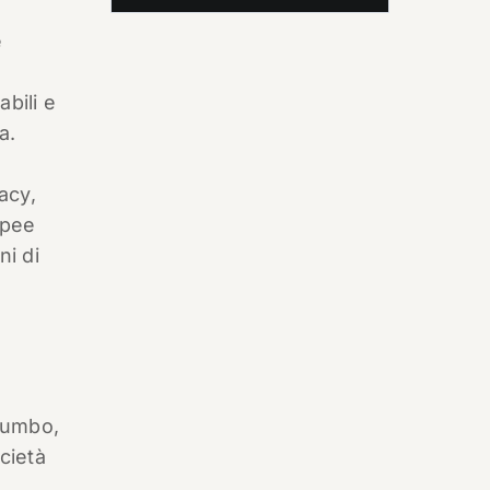
e
bili e
a.
acy,
opee
ni di
alumbo,
ocietà