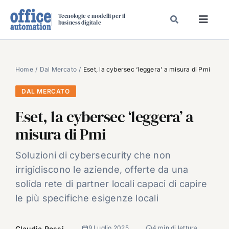
Salta
Tecnologie e modelli per il
al
business digitale
Toggl
contenuto
Navig
SPECIALI
SPECIAL PAPER
Home
Dal Mercato
Eset, la cybersec ‘leggera’ a misura di Pmi
TAVOLE ROTONDE DI REDAZIONE
DAL MERCATO
DAL MERCATO
Eset, la cybersec ‘leggera’ a
CARRIERE
misura di Pmi
VIDEO
Soluzioni di cybersecurity che non
EVENTI
irrigidiscono le aziende, offerte da una
CHI SIAMO
solida rete di partner locali capaci di capire
le più specifiche esigenze locali
9 Luglio 2025
4 min di lettura
Claudia Rossi