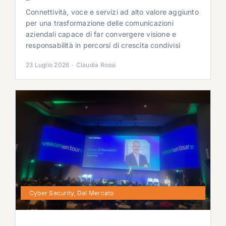
Connettività, voce e servizi ad alto valore aggiunto
per una trasformazione delle comunicazioni
aziendali capace di far convergere visione e
responsabilità in percorsi di crescita condivisi
23 Luglio 2026
·
Claudia Rossi
Cyber Security
,
Dal Mercato