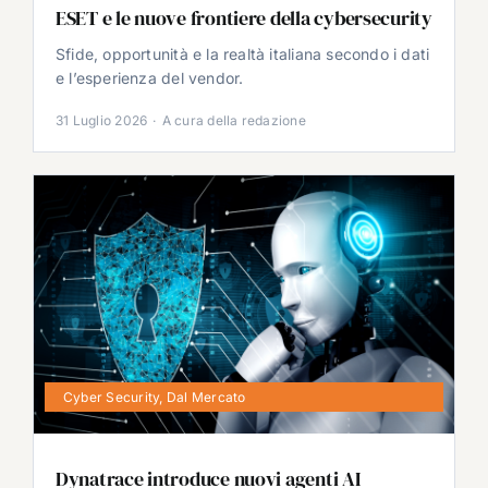
ESET e le nuove frontiere della cybersecurity
Sfide, opportunità e la realtà italiana secondo i dati
e l’esperienza del vendor.
31 Luglio 2026
·
A cura della redazione
Cyber Security
,
Dal Mercato
Dynatrace introduce nuovi agenti AI