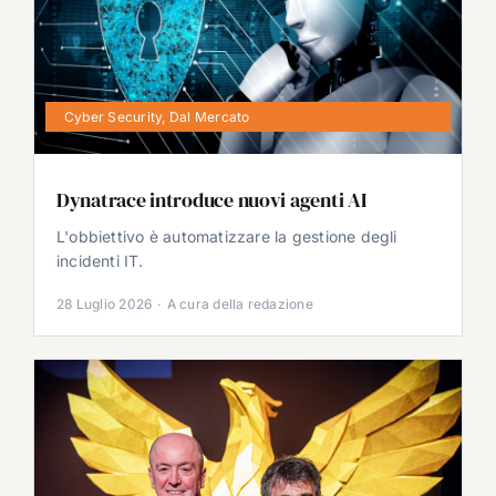
Cyber Security
,
Dal Mercato
Dynatrace introduce nuovi agenti AI
L'obbiettivo è automatizzare la gestione degli
incidenti IT.
28 Luglio 2026
·
A cura della redazione