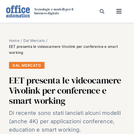
Salta
Tecnologie e modelli per il
al
business digitale
Toggl
contenuto
Navig
SPECIALI
SPECIAL PAPER
Home
Dal Mercato
EET presenta le videocamere Vivolink per conference e smart
TAVOLE ROTONDE DI REDAZIONE
working
DAL MERCATO
DAL MERCATO
CARRIERE
EET presenta le videocamere
VIDEO
Vivolink per conference e
EVENTI
smart working
CHI SIAMO
Di recente sono stati lanciati alcuni modelli
(anche 4K) per applicazioni conference,
education e smart working.