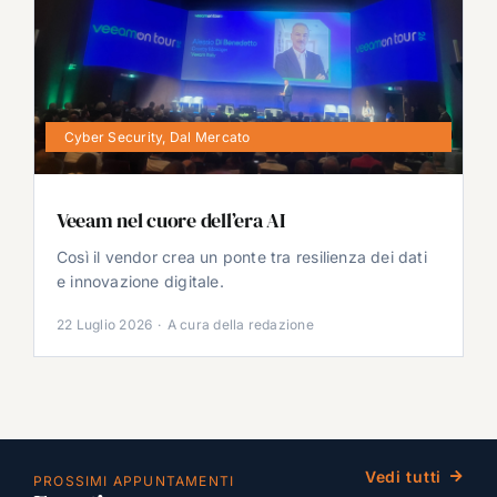
Cyber Security
,
Dal Mercato
Veeam nel cuore dell’era AI
Così il vendor crea un ponte tra resilienza dei dati
e innovazione digitale.
22 Luglio 2026
·
A cura della redazione
Vedi tutti
PROSSIMI APPUNTAMENTI