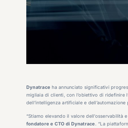
Dynatrace
ha annunciato significativi progres
migliaia di clienti, con l’obiettivo di ridefinir
dell’intelligenza artificiale e dell’automazion
“Stiamo elevando il valore dell’osservabilità e 
fondatore e CTO di Dynatrace
. “La piattafor