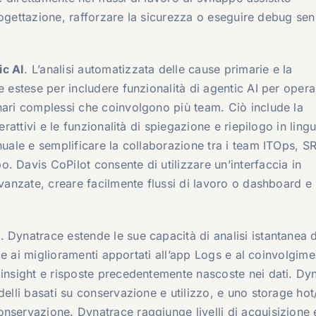
 progettazione, rafforzare la sicurezza o eseguire debug se
ic AI
. L’analisi automatizzata delle cause primarie e la
e estese per includere funzionalità di agentic AI per opera
nari complessi che coinvolgono più team. Ciò include la
erattivi e le funzionalità di spiegazione e riepilogo in lin
nuale e semplificare la collaborazione tra i team ITOps, S
. Davis CoPilot consente di utilizzare un’interfaccia in
avanzate, creare facilmente flussi di lavoro o dashboard e
g
. Dynatrace estende le sue capacità di analisi istantanea di 
azie ai miglioramenti apportati all’app Logs e al coinvolgim
 insight e risposte precedentemente nascoste nei dati. Dy
delli basati su conservazione e utilizzo, e uno storage hot
nservazione. Dynatrace raggiunge livelli di acquisizione 