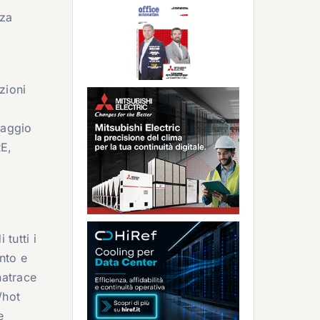
nza
zioni
guaggio
RE,
tutti i
ento e
natrace
/hot
e