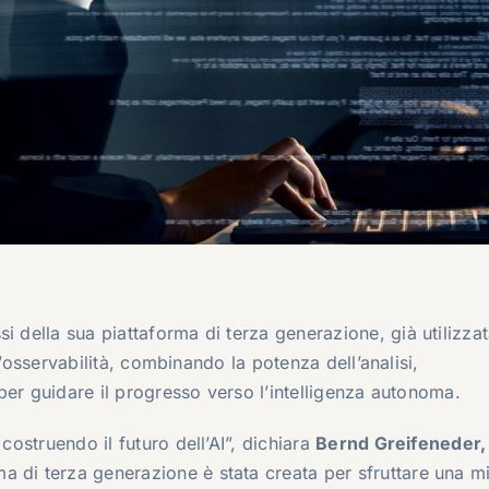
si della sua piattaforma di terza generazione, già utilizza
e l’osservabilità, combinando la potenza dell’analisi,
e per guidare il progresso verso l’intelligenza autonoma.
costruendo il futuro dell’AI”, dichiara
Bernd Greifeneder,
ma di terza generazione è stata creata per sfruttare una m