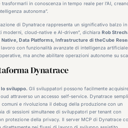
 e trasformarli in conoscenza in tempo reale per l’AI, crea
ntelligenza autonoma”.
razione di Dynatrace rappresenta un significativo balzo in
ti moderni, cloud-native e AI-driven”, dichiara
Rob Strech
 Native, Data Platforms, Infrastructure di theCube Res
lavoro con funzionalità avanzate di intelligenza artificiale
operative, ma anche abilitare operazioni autonome su sca
attaforma Dynatrace
lo sviluppo.
Gli sviluppatori possono facilmente acquisir
 cloud attraverso un accesso self-service. Dynatrace sempli
iù comuni e rivoluziona il debug della produzione con un
aia di sessioni simultanee di sviluppatori per tenant con
con protezione della privacy. Il server MCP di Dynatrace c
e direttamente nei flussi di lavoro di sviluppo assistito