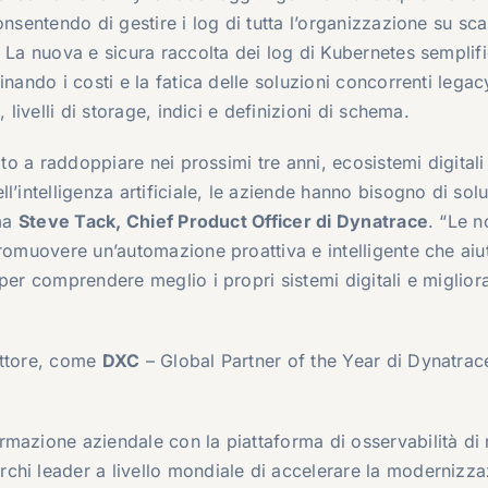
onsentendo di gestire i log di tutta l’organizzazione su sc
 La nuova e sicura raccolta dei log di Kubernetes semplifi
nando i costi e la fatica delle soluzioni concorrenti legac
 livelli di storage, indici e definizioni di schema.
ato a raddoppiare nei prossimi tre anni, ecosistemi digitali
l’intelligenza artificiale, le aziende hanno bisogno di solu
rma
Steve Tack, Chief Product Officer di Dynatrace
. “Le n
romuovere un’automazione proattiva e intelligente che aiuti
per comprendere meglio i propri sistemi digitali e miglior
ettore, come
DXC
– Global Partner of the Year di Dynatrac
rmazione aziendale con la piattaforma di osservabilità di
chi leader a livello mondiale di accelerare la modernizz