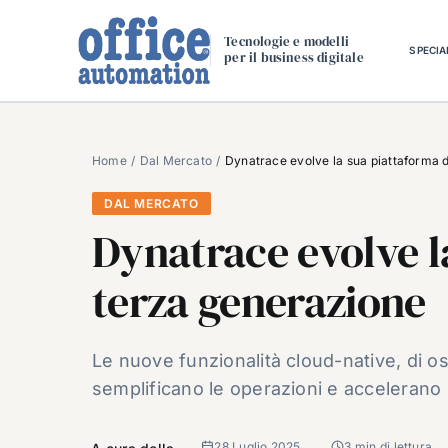
Salta
al
Tecnologie e modelli
SPECIA
per il business digitale
contenuto
Home
Dal Mercato
Dynatrace evolve la sua piattaforma 
DAL MERCATO
Dynatrace evolve l
terza generazione
Le nuove funzionalità cloud-native, di os
semplificano le operazioni e accelerano 
28 Luglio 2025
3 min di lettura