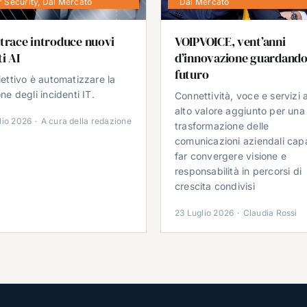
 Security
,
Dal Mercato
Dal Mercato
trace introduce nuovi
VOIPVOICE, vent’anni
i AI
d’innovazione guardando
futuro
iettivo è automatizzare la
ne degli incidenti IT.
Connettività, voce e servizi 
alto valore aggiunto per una
lio 2026
·
A cura della redazione
trasformazione delle
comunicazioni aziendali cap
far convergere visione e
responsabilità in percorsi di
crescita condivisi
23 Luglio 2026
·
Claudia Rossi