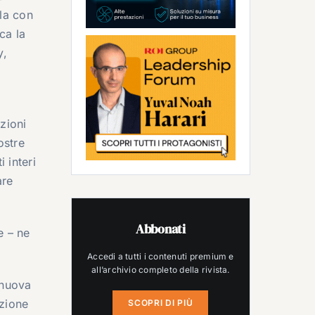
ala con
ca la
y,
zioni
ostre
 interi
are
Abbonati
e – ne
Accedi a tutti i contenuti premium e
all’archivio completo della rivista.
 nuova
azione
SCOPRI DI PIÙ