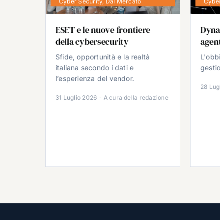
Cyber Security
,
Dal Mercato
Cyber
ESET e le nuove frontiere
Dyna
della cybersecurity
agent
Sfide, opportunità e la realtà
L'obb
italiana secondo i dati e
gestio
l’esperienza del vendor.
28 Lug
31 Luglio 2026
·
A cura della redazione