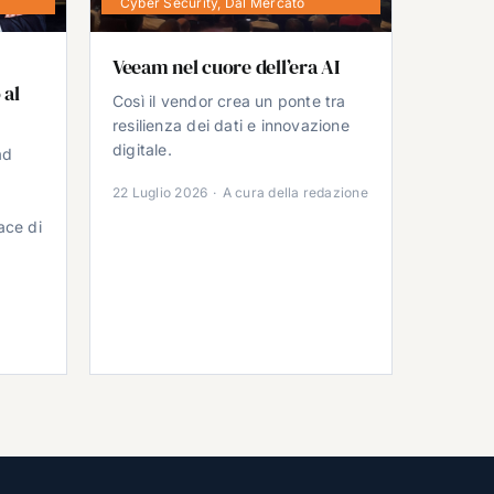
Cyber Security
,
Dal Mercato
Veeam nel cuore dell’era AI
 al
Così il vendor crea un ponte tra
resilienza dei dati e innovazione
digitale.
ad
22 Luglio 2026
·
A cura della redazione
ace di