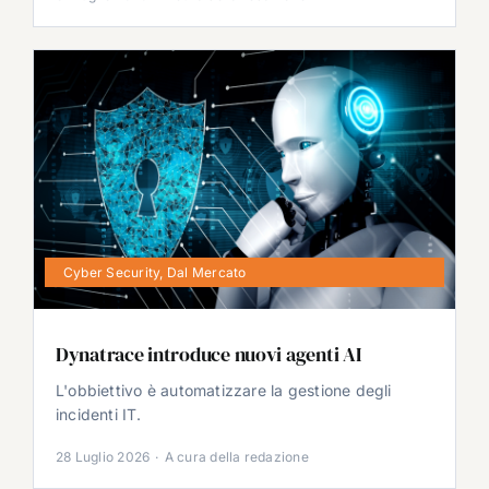
Cyber Security
,
Dal Mercato
Dynatrace introduce nuovi agenti AI
L'obbiettivo è automatizzare la gestione degli
incidenti IT.
28 Luglio 2026
·
A cura della redazione