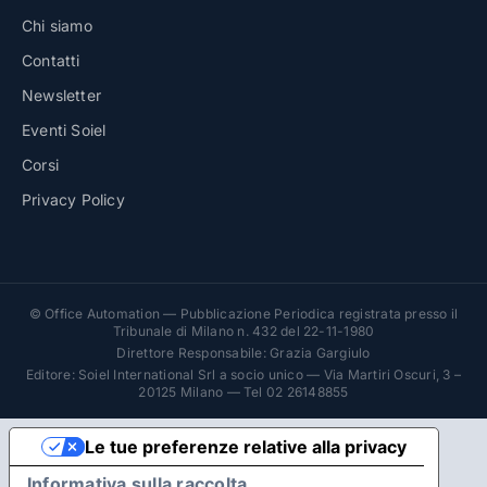
Chi siamo
Contatti
Newsletter
Eventi Soiel
Corsi
Privacy Policy
© Office Automation — Pubblicazione Periodica registrata presso il
Tribunale di Milano n. 432 del 22-11-1980
Direttore Responsabile: Grazia Gargiulo
Editore: Soiel International Srl a socio unico — Via Martiri Oscuri, 3 –
20125 Milano — Tel 02 26148855
Le tue preferenze relative alla privacy
Informativa sulla raccolta