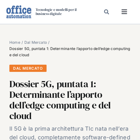
Salta
Tecnologie e modelli per il
al
business digitale
Toggl
contenuto
Navig
SPECIALI
SPECIAL PAPER
Home
Dal Mercato
Dossier 5G, puntata 1: Determinante l’apporto dell’edge computing
TAVOLE ROTONDE DI REDAZIONE
e del cloud
DAL MERCATO
DAL MERCATO
CARRIERE
Dossier 5G, puntata 1:
VIDEO
Determinante l’apporto
EVENTI
dell’edge computing e del
CHI SIAMO
cloud
Il 5G è la prima architettura Tlc nata nell’era
del cloud, completamente software-defined