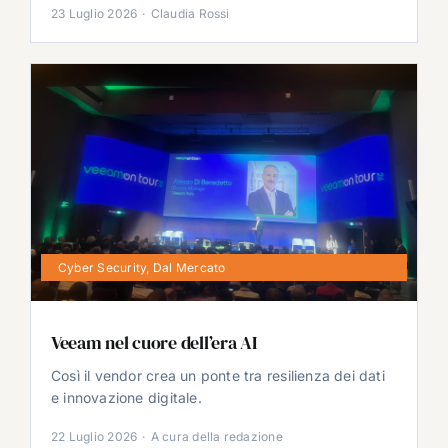
23 Luglio 2026
·
Claudia Rossi
Cyber Security
,
Dal Mercato
Veeam nel cuore dell’era AI
Così il vendor crea un ponte tra resilienza dei dati
e innovazione digitale.
22 Luglio 2026
·
A cura della redazione