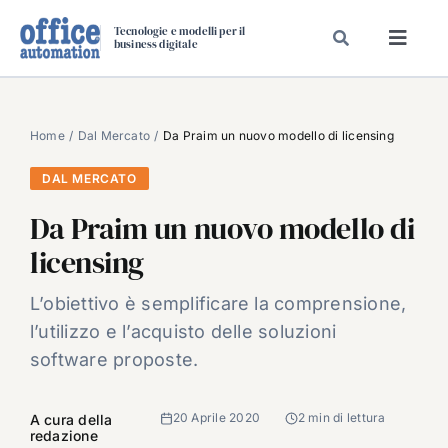
Salta
Tecnologie e modelli per il
al
business digitale
Toggl
contenuto
Navig
SPECIALI
SPECIAL PAPER
Home
Dal Mercato
Da Praim un nuovo modello di licensing
TAVOLE ROTONDE DI REDAZIONE
DAL MERCATO
DAL MERCATO
Da Praim un nuovo modello di
CARRIERE
licensing
VIDEO
L’obiettivo è semplificare la comprensione,
EVENTI
l’utilizzo e l’acquisto delle soluzioni
CHI SIAMO
software proposte.
20 Aprile 2020
2 min di lettura
A cura della
redazione