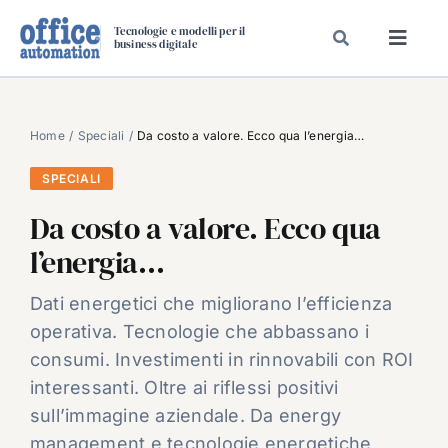
Salta
Tecnologie e modelli per il
al
business digitale
Toggl
contenuto
Navig
SPECIALI
SPECIAL PAPER
Home
Speciali
Da costo a valore. Ecco qua l’energia…
TAVOLE ROTONDE DI REDAZIONE
SPECIALI
DAL MERCATO
Da costo a valore. Ecco qua
CARRIERE
l’energia…
VIDEO
Dati energetici che migliorano l’efficienza
EVENTI
operativa. Tecnologie che abbassano i
CHI SIAMO
consumi. Investimenti in rinnovabili con ROI
interessanti. Oltre ai riflessi positivi
sull’immagine aziendale. Da energy
management e tecnologie energetiche