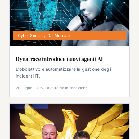
Cyber Security
,
Dal Mercato
Dynatrace introduce nuovi agenti AI
L'obbiettivo è automatizzare la gestione degli
incidenti IT.
28 Luglio 2026
·
A cura della redazione