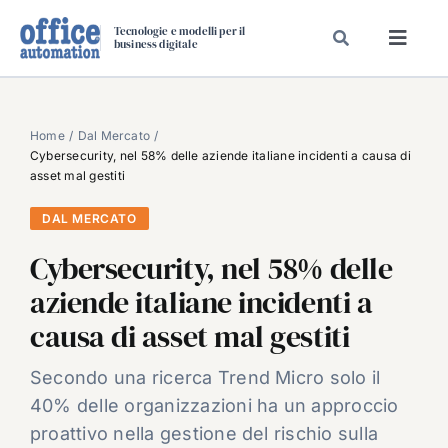
Salta
Tecnologie e modelli per il
al
business digitale
Toggl
contenuto
Navig
SPECIALI
SPECIAL PAPER
Home
Dal Mercato
Cybersecurity, nel 58% delle aziende italiane incidenti a causa di
TAVOLE ROTONDE DI REDAZIONE
asset mal gestiti
DAL MERCATO
DAL MERCATO
CARRIERE
Cybersecurity, nel 58% delle
VIDEO
aziende italiane incidenti a
EVENTI
causa di asset mal gestiti
CHI SIAMO
Secondo una ricerca Trend Micro solo il
40% delle organizzazioni ha un approccio
proattivo nella gestione del rischio sulla