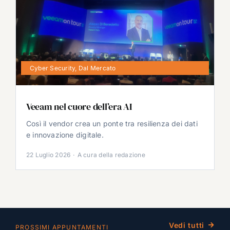
Cyber Security
,
Dal Mercato
Veeam nel cuore dell’era AI
Così il vendor crea un ponte tra resilienza dei dati
e innovazione digitale.
22 Luglio 2026
·
A cura della redazione
Vedi tutti
PROSSIMI APPUNTAMENTI