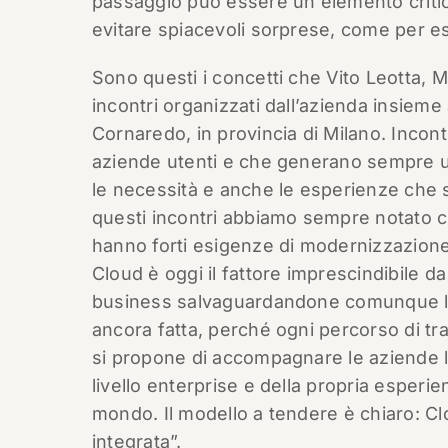
passaggio può essere un elemento criti
evitare spiacevoli sorprese, come per ese
Sono questi i concetti che Vito Leotta, M
incontri organizzati dall’azienda insiem
Cornaredo, in provincia di Milano. Incon
aziende utenti e che generano sempre u
le necessità e anche le esperienze che 
questi incontri abbiamo sempre notato che
hanno forti esigenze di modernizzazione 
Cloud è oggi il fattore imprescindibile da 
business salvaguardandone comunque la
ancora fatta, perché ogni percorso di t
si propone di accompagnare le aziende lu
livello enterprise e della propria esperie
mondo. Il modello a tendere è chiaro: Cl
integrata”.