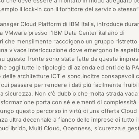
co che deve essere affrontato in modo adeguato p
mpio il lock-in con il fornitore del servizio stesso”
anager Cloud Platform di IBM Italia, introduce duran
e a VMware presso l’IBM Data Center italiano di
tri che mensilmente raccolgono un gruppo ristretto 
na vivace interlocuzione dove emergono le aspetta
su questo fronte sono state fatte da queste impres
 oggi tutte le tipologie di azienda ed enti della P
delle architetture ICT e sono inoltre consapevoli c
cui passare per rendere i dati più facilmente fruibili
 sicurezza. Non c’è dubbio che molta strada vada
rasformazione porta con sé elementi di complessità.
ngo questo percorso in virtù di una offerta Cloud 
nza ultra decennale a fianco delle imprese di tutto il
oud ibrido, Multi Cloud, Openness, sicurezza e ges