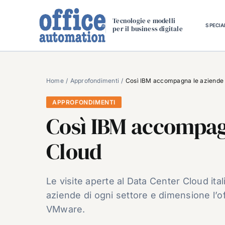
Salta
al
Tecnologie e modelli
SPECIA
per il business digitale
contenuto
Home
Approfondimenti
Così IBM accompagna le aziende 
APPROFONDIMENTI
Così IBM accompag
Cloud
Le visite aperte al Data Center Cloud it
aziende di ogni settore e dimensione l’o
VMware.