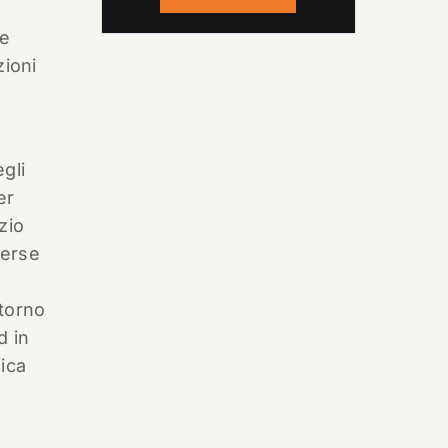
se
zioni
gli
er
zio
verse
ntorno
d in
fica