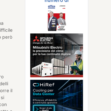
ma
fficile
o però
,
ro
elli
orre il
si
 con