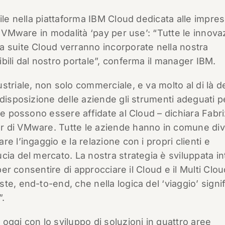
ile nella piattaforma IBM Cloud dedicata alle impre
i VMware in modalità ‘pay per use’: “Tutte le innova
a suite Cloud verranno incorporate nella nostra
bili dal nostro portale”, conferma il manager IBM.
triale, non solo commerciale, e va molto al di là de
 disposizione delle aziende gli strumenti adeguati p
he possono essere affidate al Cloud – dichiara Fabri
r di VMware. Tutte le aziende hanno in comune di
e l’ingaggio e la relazione con i propri clienti e
cia del mercato. La nostra strategia è sviluppata i
per consentire di approcciare il Cloud e il Multi Clou
e, end-to-end, che nella logica del ‘viaggio’ signi
”.
oggi con lo sviluppo di soluzioni in quattro aree