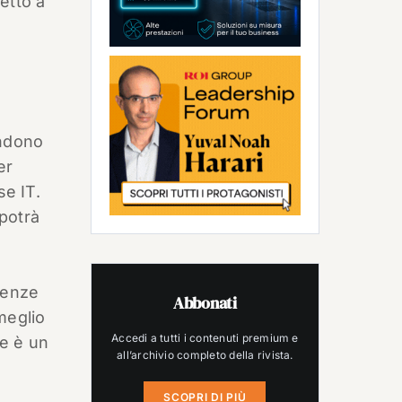
etto a
endono
er
se IT.
potrà
tenze
Abbonati
meglio
Accedi a tutti i contenuti premium e
re è un
all’archivio completo della rivista.
SCOPRI DI PIÙ