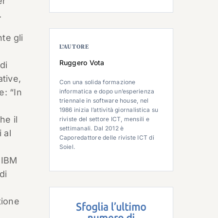
er
.
te gli
L’AUTORE
Ruggero Vota
di
tive,
Con una solida formazione
e: “In
informatica e dopo un’esperienza
triennale in software house, nel
A
1986 inizia l’attività giornalistica su
he il
riviste del settore ICT, mensili e
settimanali. Dal 2012 è
 al
Caporedattore delle riviste ICT di
Soiel.
 IBM
di
tione