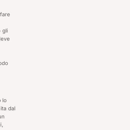
fare
 gli
 deve
modo
 lo
ita dal
un
i,