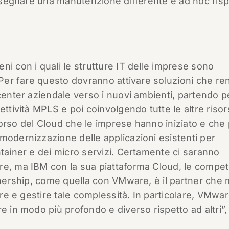
 disegnare una manutenzione differente e ad hoc risp
ni con i quali le strutture IT delle imprese sono
. Per fare questo dovranno attivare soluzioni che r
 center aziendale verso i nuovi ambienti, partendo p
ettività MPLS e poi coinvolgendo tutte le altre risor
orso del Cloud che le imprese hanno iniziato e che 
modernizzazione delle applicazioni esistenti per
ntainer e dei micro servizi. Certamente ci saranno
re, ma IBM con la sua piattaforma Cloud, le compe
rtnership, come quella con VMware, è il partner che 
tare e gestire tale complessità. In particolare, VMwa
e in modo più profondo e diverso rispetto ad altri”,