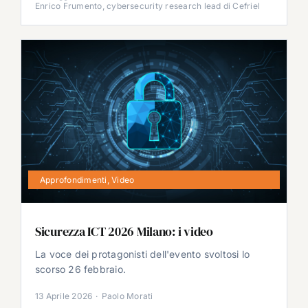
Enrico Frumento, cybersecurity research lead di Cefriel
Approfondimenti
,
Video
Sicurezza ICT 2026 Milano: i video
La voce dei protagonisti dell'evento svoltosi lo
scorso 26 febbraio.
13 Aprile 2026
·
Paolo Morati