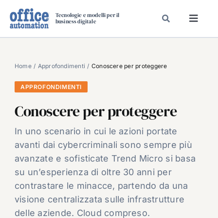
Salta
Tecnologie e modelli per il
al
business digitale
Toggl
contenuto
Navig
SPECIALI
SPECIAL PAPER
Home
Approfondimenti
Conoscere per proteggere
TAVOLE ROTONDE DI REDAZIONE
APPROFONDIMENTI
DAL MERCATO
Conoscere per proteggere
CARRIERE
In uno scenario in cui le azioni portate
VIDEO
avanti dai cybercriminali sono sempre più
EVENTI
avanzate e sofisticate Trend Micro si basa
su un’esperienza di oltre 30 anni per
CHI SIAMO
contrastare le minacce, partendo da una
visione centralizzata sulle infrastrutture
delle aziende. Cloud compreso.