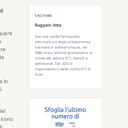
di
L’AUTORE
Ruggero Vota
nguere
Con una solida formazione
o
informatica e dopo un’esperienza
triennale in software house, nel
ere
1986 inizia l’attività giornalistica su
le
riviste del settore ICT, mensili e
settimanali. Dal 2012 è
Caporedattore delle riviste ICT di
Soiel.
a in
i
dei
, sono
i