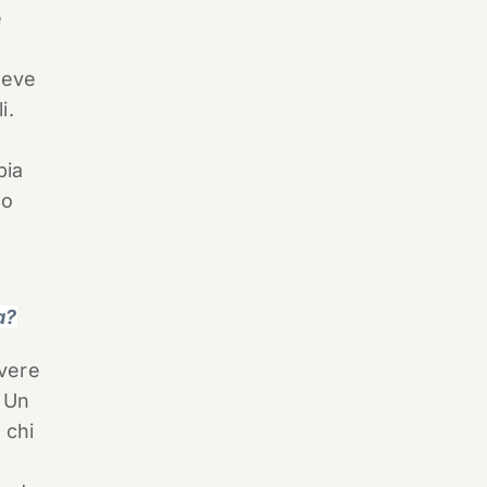
e
Deve
i.
bia
no
n
a?
Avere
. Un
 chi