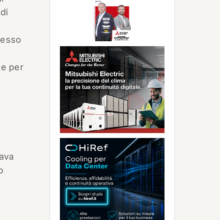
di
pesso
 e per
mava
o