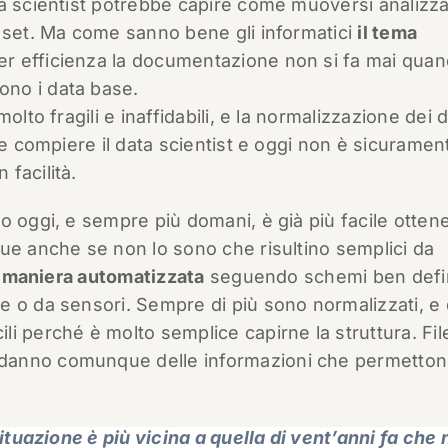
ta scientist potrebbe capire come muoversi analizz
a set. Ma come sanno bene gli informatici
il tema
Per efficienza la documentazione non si fa mai quan
no i data base.
lto fragili e inaffidabili, e la normalizzazione dei d
ve compiere il data scientist e oggi non è sicuramen
facilità.
o oggi, e sempre più domani, è già più facile otten
ue anche se non lo sono che risultino semplici da
 maniera automatizzata
seguendo schemi ben defin
 o da sensori. Sempre di più sono normalizzati, e q
i perché è molto semplice capirne la struttura. Fil
danno comunque delle informazioni che permetton
situazione è più vicina a quella di vent’anni fa che 