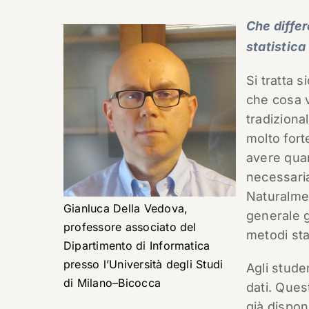
Che differ
statistica
Si tratta 
che cosa 
tradiziona
molto fort
avere quan
necessari
Naturalmen
Gianluca Della Vedova,
generale g
professore associato del
metodi stat
Dipartimento di Informatica
presso l’Università degli Studi
Agli stude
di Milano–Bicocca
dati. Ques
già dispon