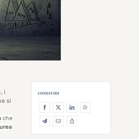
, i
CONDIVIDI
me si
a
che
urea