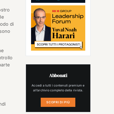
ostro
le
todo di
ssono
he
trollo
parte
Abbonati
Accedi a tutti i contenuti premium e
all’archivio completo della rivista.
SCOPRI DI PIÙ
ndi