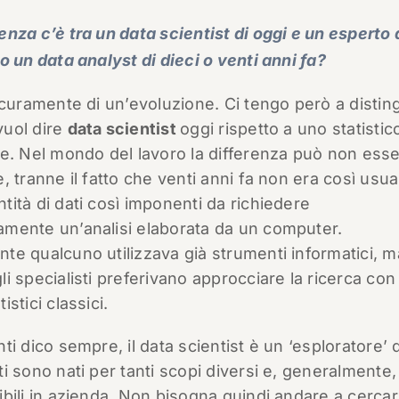
enza c’è tra un data scientist di oggi e un esperto 
 o un data analyst di dieci o venti anni fa?
sicuramente di un’evoluzione. Ci tengo però a disti
vuol dire
data scientist
oggi rispetto a uno statistic
le. Nel mondo del lavoro la differenza può non ess
e, tranne il fatto che venti anni fa non era così usua
tità di dati così imponenti da richiedere
amente un’analisi elaborata da un computer.
te qualcuno utilizzava già strumenti informatici, m
li specialisti preferivano approcciare la ricerca con 
istici classici.
nti dico sempre, il data scientist è un ‘esploratore’ 
ti sono nati per tanti scopi diversi e, generalmente
ibili in azienda. Non bisogna quindi andare a cercarl