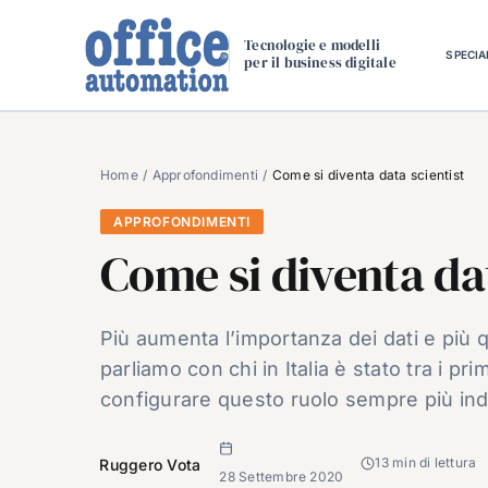
Salta
al
Tecnologie e modelli
SPECIA
per il business digitale
contenuto
Home
Approfondimenti
Come si diventa data scientist
APPROFONDIMENTI
Come si diventa dat
Più aumenta l’importanza dei dati e più q
parliamo con chi in Italia è stato tra i p
configurare questo ruolo sempre più ind
13 min di lettura
Ruggero Vota
28 Settembre 2020