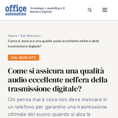
Salta
Tecnologie e modelli per il
al
business digitale
Toggl
contenuto
Navig
SPECIALI
SPECIAL PAPER
Home
Dal Mercato
Come si assicura una qualità audio eccellente nell’era della
TAVOLE ROTONDE DI REDAZIONE
trasmissione digitale?
DAL MERCATO
DAL MERCATO
CARRIERE
Come si assicura una qualità
VIDEO
audio eccellente nell’era della
EVENTI
trasmissione digitale?
CHI SIAMO
Chi pensa mai a cosa non deve mancare in
un telefono per garantire una trasmissione
ottimale del suono quando si alza la