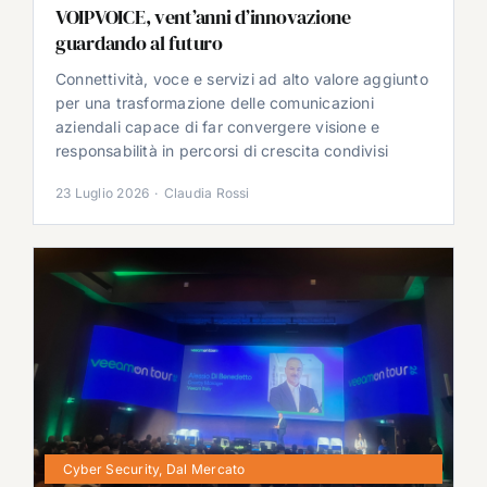
VOIPVOICE, vent’anni d’innovazione
guardando al futuro
Connettività, voce e servizi ad alto valore aggiunto
per una trasformazione delle comunicazioni
aziendali capace di far convergere visione e
responsabilità in percorsi di crescita condivisi
23 Luglio 2026
·
Claudia Rossi
Cyber Security
,
Dal Mercato