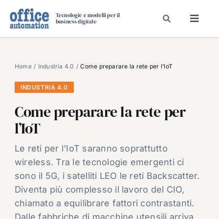
Salta
Tecnologie e modelli per il
al
business digitale
Toggl
contenuto
Navig
SPECIALI
SPECIAL PAPER
Home
Industria 4.0
Come preparare la rete per l’IoT
TAVOLE ROTONDE DI REDAZIONE
INDUSTRIA 4.0
DAL MERCATO
Come preparare la rete per
CARRIERE
l’IoT
VIDEO
Le reti per l’IoT saranno soprattutto
EVENTI
wireless. Tra le tecnologie emergenti ci
CHI SIAMO
sono il 5G, i satelliti LEO le reti Backscatter.
Diventa più complesso il lavoro del CIO,
chiamato a equilibrare fattori contrastanti.
Dalle fabbriche di macchine utensili arriva