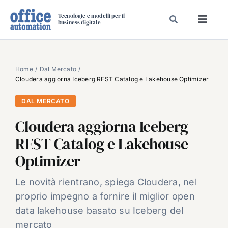
Salta
Tecnologie e modelli per il
al
business digitale
Toggl
contenuto
Navig
SPECIALI
SPECIAL PAPER
Home
Dal Mercato
Cloudera aggiorna Iceberg REST Catalog e Lakehouse Optimizer
TAVOLE ROTONDE DI REDAZIONE
DAL MERCATO
DAL MERCATO
Cloudera aggiorna Iceberg
CARRIERE
REST Catalog e Lakehouse
VIDEO
Optimizer
EVENTI
CHI SIAMO
Le novità rientrano, spiega Cloudera, nel
proprio impegno a fornire il miglior open
data lakehouse basato su Iceberg del
mercato