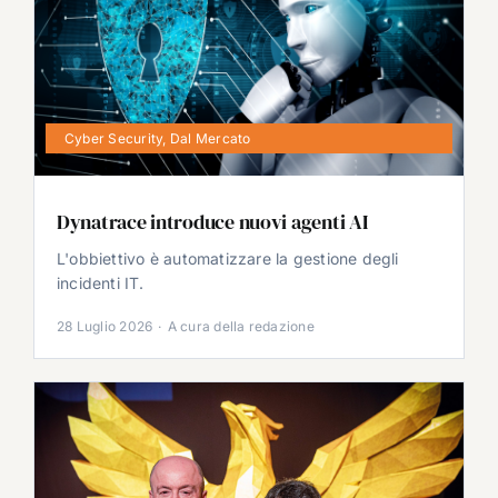
Cyber Security
,
Dal Mercato
Dynatrace introduce nuovi agenti AI
L'obbiettivo è automatizzare la gestione degli
incidenti IT.
28 Luglio 2026
·
A cura della redazione