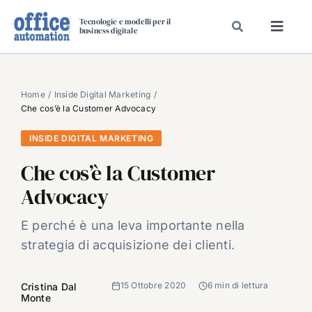
Salta
Tecnologie e modelli per il
al
business digitale
Toggl
contenuto
Navig
SPECIALI
SPECIAL PAPER
Home
Inside Digital Marketing
Che cos’è la Customer Advocacy
TAVOLE ROTONDE DI REDAZIONE
INSIDE DIGITAL MARKETING
DAL MERCATO
Che cos’è la Customer
CARRIERE
Advocacy
VIDEO
EVENTI
E perché è una leva importante nella
strategia di acquisizione dei clienti.
CHI SIAMO
15 Ottobre 2020
6 min di lettura
Cristina Dal
Monte