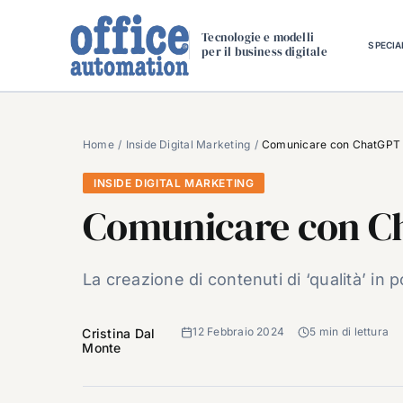
Salta
al
Tecnologie e modelli
SPECIA
per il business digitale
contenuto
Home
Inside Digital Marketing
Comunicare con ChatGPT
INSIDE DIGITAL MARKETING
Comunicare con C
La creazione di contenuti di ‘qualità’ in p
12 Febbraio 2024
5 min di lettura
Cristina Dal
Monte