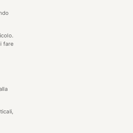
endo
icolo.
i fare
alla
icali,