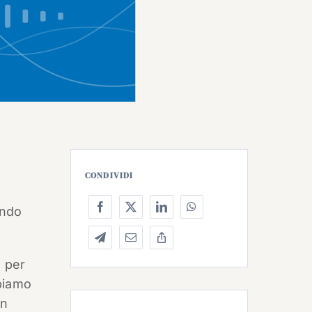
CONDIVIDI
ando
o per
ppiamo
on