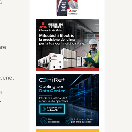
iù
are
 bene.
er
.