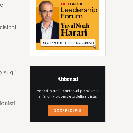
 e
cisioni
 sugli
Abbonati
Accedi a tutti i contenuti premium e
e
all’archivio completo della rivista.
onisti
SCOPRI DI PIÙ