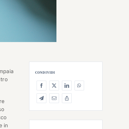
ompaia
CONDIVIDI
ntro
re
so
cco
e in