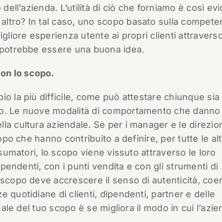
 dell’azienda. L’utilità di ciò che forniamo è così ev
altro? In tal caso, uno scopo basato sulla compete
gliore esperienza utente ai propri clienti attraverso
” potrebbe essere una buona idea.
on lo scopo.
o la più difficile, come può attestare chiunque sia
to. Le nuove modalità di comportamento che danno 
la cultura aziendale. Se per i manager e le direzio
opo che hanno contribuito a definire, per tutte le alt
nsumatori, lo scopo viene vissuto attraverso le loro
dipendenti, con i punti vendita e con gli strumenti di
 scopo deve accrescere il senso di autenticità, coe
 quotidiane di clienti, dipendenti, partner e delle
inale del tuo scopo è se migliora il modo in cui l’azi