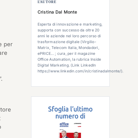
L’AUTORE
Cristina Dal Monte
Esperta di innovazione e marketing,
supporta con successo da oltre 20
à
anni le aziende nel loro percorso di
trasformazione digitale (Virgilio-
e per
Matrix, Telecom Italia, Mondadori,
are
ePRICE... ; cura, per il magazine
Office Automation, la rubrica Inside
Digital Marketing. (Link LinkedIn
https://www.linkedin.com/in/cristinadalmonte/).
.
atore
t
o