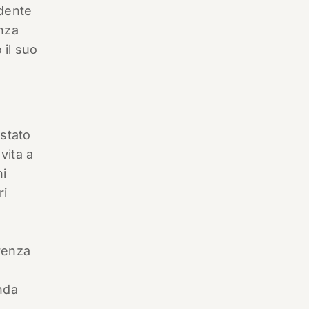
idente
nza
 il suo
 stato
vita a
ni
ri
renza
enda