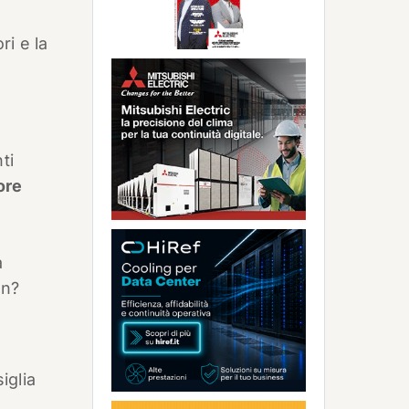
ri e la
ti
ore
a
en?
iglia