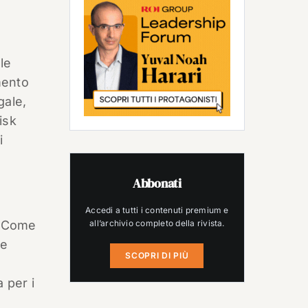
le
mento
gale,
isk
i
Abbonati
Accedi a tutti i contenuti premium e
all’archivio completo della rivista.
a. Come
le
SCOPRI DI PIÙ
 per i