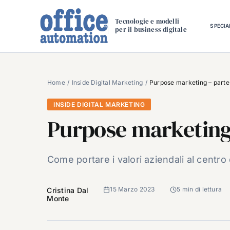
Salta
al
Tecnologie e modelli
SPECIA
per il business digitale
contenuto
Home
Inside Digital Marketing
Purpose marketing – parte
INSIDE DIGITAL MARKETING
Purpose marketing
Come portare i valori aziendali al centro 
15 Marzo 2023
5 min di lettura
Cristina Dal
Monte