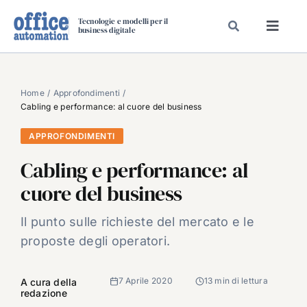
Salta
Tecnologie e modelli per il
al
business digitale
Toggl
contenuto
Navig
SPECIALI
SPECIAL PAPER
Home
Approfondimenti
Cabling e performance: al cuore del business
TAVOLE ROTONDE DI REDAZIONE
APPROFONDIMENTI
DAL MERCATO
Cabling e performance: al
CARRIERE
cuore del business
VIDEO
EVENTI
Il punto sulle richieste del mercato e le
proposte degli operatori.
CHI SIAMO
7 Aprile 2020
13 min di lettura
A cura della
redazione