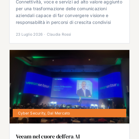
Connettività, voce e servizi ad alto valore aggiunto
per una trasformazione delle comunicazioni
aziendali capace di far convergere visione e
responsabilità in percorsi di crescita condivisi
23 Luglio 2026
·
Claudia Rossi
Cyber Security
,
Dal Mercato
Veeam nel cuore dell’era AI