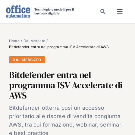
Salta
Tecnologie e modelli per il
al
business digitale
Toggl
contenuto
Navig
SPECIALI
SPECIAL PAPER
Home
Dal Mercato
Bitdefender entra nel programma ISV Accelerate di AWS
TAVOLE ROTONDE DI REDAZIONE
DAL MERCATO
DAL MERCATO
Bitdefender entra nel
CARRIERE
programma ISV Accelerate di
VIDEO
AWS
EVENTI
CHI SIAMO
Bitdefender otterrà così un accesso
prioritario alle risorse di vendita congiunta
AWS, tra cui formazione, webinar, seminari
e best practice