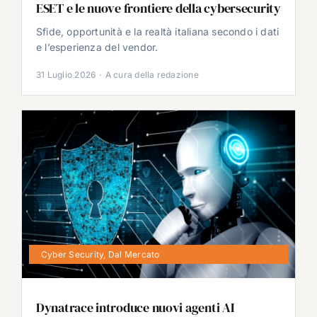
ESET e le nuove frontiere della cybersecurity
Sfide, opportunità e la realtà italiana secondo i dati
e l’esperienza del vendor.
31 Luglio 2026
·
A cura della redazione
Cyber Security
,
Dal Mercato
Dynatrace introduce nuovi agenti AI