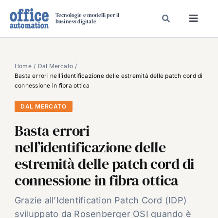
Salta
Tecnologie e modelli per il
al
business digitale
Toggl
contenuto
Navig
SPECIALI
SPECIAL PAPER
Home
Dal Mercato
Basta errori nell’identificazione delle estremità delle patch cord di
TAVOLE ROTONDE DI REDAZIONE
connessione in fibra ottica
DAL MERCATO
DAL MERCATO
CARRIERE
Basta errori
VIDEO
nell’identificazione delle
EVENTI
estremità delle patch cord di
CHI SIAMO
connessione in fibra ottica
Grazie all’Identification Patch Cord (IDP)
sviluppato da Rosenberger OSI quando è