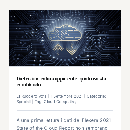
Dietro una calma apparente, qualcosa sta
cambiando
Di
Ruggero Vota
|
1 Settembre 2021
|
Categorie:
Speciali
|
Tag:
Cloud Computing
A una prima lettura i dati del Flexera 2021
State of the Cloud Report non sembrano