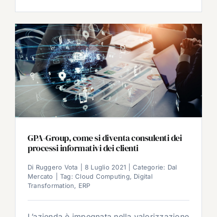
GPA-Group, come si diventa consulenti dei
processi informativi dei clienti
Di
Ruggero Vota
|
8 Luglio 2021
|
Categorie:
Dal
Mercato
|
Tag:
Cloud Computing
,
Digital
Transformation
,
ERP
L’azienda è impegnata nella valorizzazione