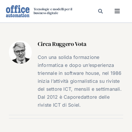
Salta
Tecnologie e modelli per il
al
business digitale
Toggl
contenuto
Navig
SPECIALI
SPECIAL PAPER
Circa
Ruggero Vota
TAVOLE ROTONDE DI REDAZIONE
Con una solida formazione
DAL MERCATO
informatica e dopo un’esperienza
CARRIERE
triennale in software house, nel 1986
inizia l’attività giornalistica su riviste
VIDEO
del settore ICT, mensili e settimanali.
EVENTI
Dal 2012 è Caporedattore delle
CHI SIAMO
riviste ICT di Soiel.