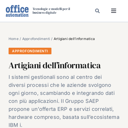
Salta
Tecnologie e modelli per il
al
business digitale
Toggl
contenuto
Navig
SPECIALI
SPECIAL PAPER
Home
Approfondimenti
Artigiani dell’informatica
TAVOLE ROTONDE DI REDAZIONE
APPROFONDIMENTI
DAL MERCATO
Artigiani dell’informatica
CARRIERE
I sistemi gestionali sono al centro dei
VIDEO
diversi processi che le aziende svolgono
EVENTI
ogni giorno, scambiando e integrando dati
con più applicazioni. Il Gruppo SAEP
CHI SIAMO
propone un’offerta ERP e servizi correlati,
hardware compreso, basata sull’ecosistema
IBM i.