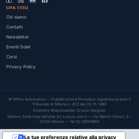
LINK UTILI
Chi siamo
Contatti
Newsletter
Eventi Soiel
Corsi
Privacy Policy
© Office Automation — Pubblicazione Periodica registrata presso il
Tribunale di Milano n. 432 del 22-11-1980
Direttore Responsabile: Grazia Gargiulo
Editore: Soiel International Srl a socio unico — Via Martiri Oscuri, 3 –
20125 Milano — Tel 02 26148855
Le tue preferenze relative alla privacy