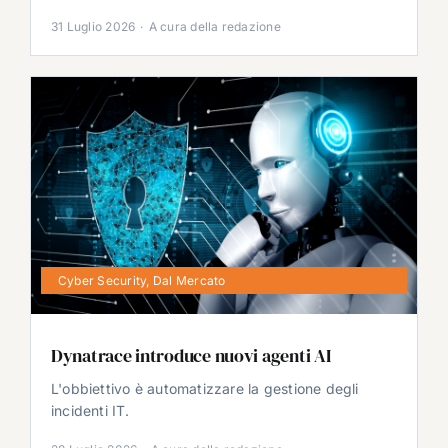
31 Luglio 2026
·
A cura della redazione
Cyber Security
,
Dal Mercato
Dynatrace introduce nuovi agenti AI
L'obbiettivo è automatizzare la gestione degli
incidenti IT.