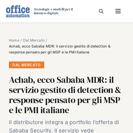
Salta
Tecnologie e modelli per il
al
business digitale
Toggl
contenuto
Navig
SPECIALI
SPECIAL PAPER
Home
Dal Mercato
Achab, ecco Sababa MDR: il servizio gestito di detection &
TAVOLE ROTONDE DI REDAZIONE
response pensato per gli MSP e le PMI italiane
DAL MERCATO
DAL MERCATO
CARRIERE
Achab, ecco Sababa MDR: il
VIDEO
servizio gestito di detection &
EVENTI
response pensato per gli MSP
CHI SIAMO
e le PMI italiane
Il distributore integra a portfolio l’offerta di
Sababa Security. Il servizio vede