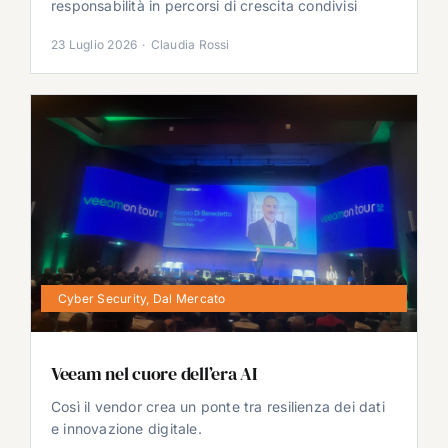
responsabilità in percorsi di crescita condivisi
23 Luglio 2026
·
Claudia Rossi
Cyber Security
,
Dal Mercato
Veeam nel cuore dell’era AI
Così il vendor crea un ponte tra resilienza dei dati
e innovazione digitale.