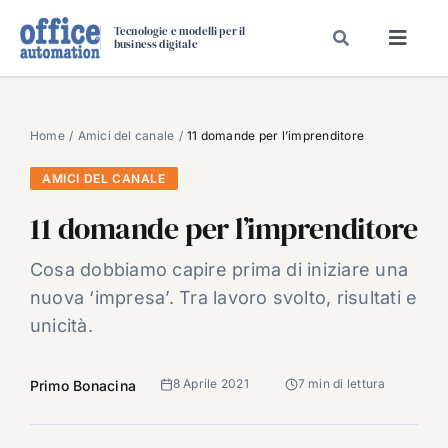
Salta
Tecnologie e modelli per il
al
business digitale
Toggl
contenuto
Navig
SPECIALI
SPECIAL PAPER
Home
Amici del canale
11 domande per l’imprenditore
TAVOLE ROTONDE DI REDAZIONE
AMICI DEL CANALE
DAL MERCATO
11 domande per l’imprenditore
CARRIERE
Cosa dobbiamo capire prima di iniziare una
VIDEO
nuova ‘impresa’. Tra lavoro svolto, risultati e
EVENTI
unicità.
CHI SIAMO
8 Aprile 2021
7 min di lettura
Primo Bonacina