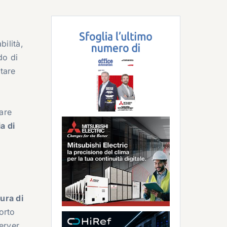
bilità,
do di
tare
are
a di
ura di
orto
erver