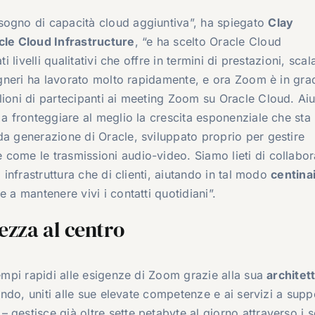
sogno di capacità cloud aggiuntiva”, ha spiegato
Clay
le Cloud Infrastructure
, “e ha scelto Oracle Cloud
 livelli qualitativi che offre in termini di prestazioni, scala
gegneri ha lavorato molto rapidamente, e ora Zoom è in gra
lioni di partecipanti ai meeting Zoom su Oracle Cloud. Aiu
 a fronteggiare al meglio la crescita esponenziale che sta
da generazione di Oracle, sviluppato proprio per gestire
come le trasmissioni audio-video. Siamo lieti di collabor
 infrastruttura che di clienti, aiutando in tal modo
centinai
 a mantenere vivi i contatti quotidiani”.
rezza al centro
tempi rapidi alle esigenze di Zoom grazie alla sua
architett
mondo, uniti alle sue elevate competenze e ai servizi a supp
gestisce già oltre sette petabyte al giorno attraverso i s