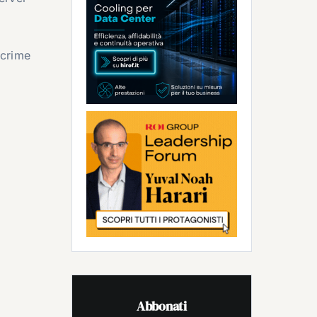
 crime
Abbonati