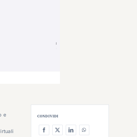
o e
CONDIVIDI
i
rtuali