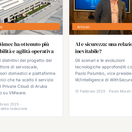
li
Articoli
Vimec ha ottenuto più
AI e sicurezza: una relazi
ibilità e agilità operativa
inevitabile?
i distintivi del progetto del
Gli scenari e le evoluzioni
ttore di servoscale,
tecnologiche approfonditi c
sori domestici e piattaforme
Paolo Palumbo, vice preside
rici che ha scelto il servizio
W/Intelligence di WithSecur
al Private Cloud di Aruba
10 Febbraio 2025
·
Paolo Morati
o su VMware.
braio 2025
·
 della redazione