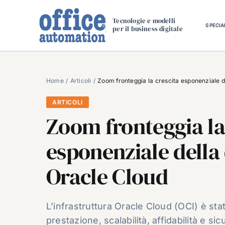
Salta
al
Tecnologie e modelli
SPECIA
per il business digitale
contenuto
Home
Articoli
Zoom fronteggia la crescita esponenziale 
ARTICOLI
Zoom fronteggia la
esponenziale della
Oracle Cloud
L’infrastruttura Oracle Cloud (OCI) è stat
prestazione, scalabilità, affidabilità e si