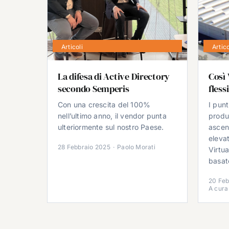
Articoli
Artico
La difesa di Active Directory
Così 
secondo Semperis
fless
Con una crescita del 100%
I punt
nell’ultimo anno, il vendor punta
produ
ulteriormente sul nostro Paese.
ascen
elevat
28 Febbraio 2025
·
Paolo Morati
Virtu
basat
20 Feb
A cura