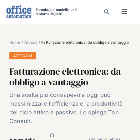
Salta
Tecnologie e modelli per il
al
business digitale
Toggl
contenuto
Navig
SPECIALI
SPECIAL PAPER
Home
Articoli
Fatturazione elettronica: da obbligo a vantaggio
TAVOLE ROTONDE DI REDAZIONE
ARTICOLI
DAL MERCATO
Fatturazione elettronica: da
CARRIERE
obbligo a vantaggio
VIDEO
Una scelta più consapevole oggi può
EVENTI
massimizzare l’efficienza e la produttività
CHI SIAMO
del ciclo attivo e passivo. Lo spiega Top
Consult.
4 min di lettura
A cura della