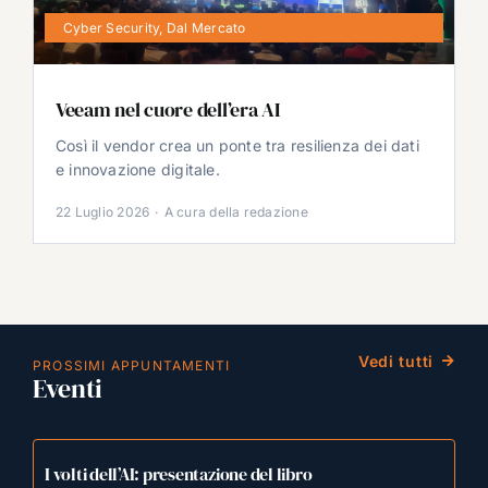
Cyber Security
,
Dal Mercato
Veeam nel cuore dell’era AI
Così il vendor crea un ponte tra resilienza dei dati
e innovazione digitale.
22 Luglio 2026
·
A cura della redazione
Vedi tutti
PROSSIMI APPUNTAMENTI
Eventi
I volti dell’AI: presentazione del libro