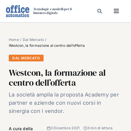
Salta
Tecnologie e modelli per il
al
business digitale
Toggl
contenuto
Navig
SPECIALI
SPECIAL PAPER
Home
Dal Mercato
Westcon, la formazione al centro dell’offerta
TAVOLE ROTONDE DI REDAZIONE
DAL MERCATO
DAL MERCATO
Westcon, la formazione al
CARRIERE
centro dell’offerta
VIDEO
EVENTI
La società amplia la proposta Academy per
partner e aziende con nuovi corsi in
CHI SIAMO
sinergia con i vendor.
3 Dicembre 2021
3 min di lettura
A cura della