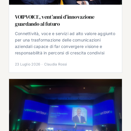
VOIPVOICE, vent’anni d’innovazione
guardando al futuro
Connettività, voce e servizi ad alto valore aggiunto
per una trasformazione delle comunicazioni
aziendali capace di far convergere visione e
responsabilità in percorsi di crescita condivisi
23 Luglio 2026
·
Claudia Rossi