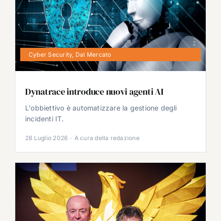
Cyber Security
,
Dal Mercato
Dynatrace introduce nuovi agenti AI
L'obbiettivo è automatizzare la gestione degli
incidenti IT.
28 Luglio 2026
·
A cura della redazione