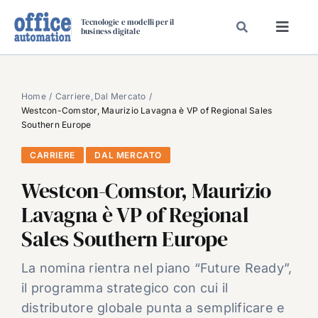
Salta
Tecnologie e modelli per il
al
business digitale
Toggl
contenuto
Navig
SPECIALI
SPECIAL PAPER
Home
Carriere
Dal Mercato
Westcon-Comstor, Maurizio Lavagna è VP of Regional Sales
TAVOLE ROTONDE DI REDAZIONE
Southern Europe
DAL MERCATO
CARRIERE
DAL MERCATO
CARRIERE
Westcon-Comstor, Maurizio
VIDEO
Lavagna è VP of Regional
EVENTI
Sales Southern Europe
CHI SIAMO
La nomina rientra nel piano “Future Ready”,
il programma strategico con cui il
distributore globale punta a semplificare e