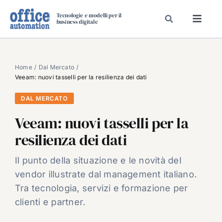
Salta
Tecnologie e modelli per il
al
business digitale
Toggl
contenuto
Navig
SPECIALI
SPECIAL PAPER
Home
Dal Mercato
Veeam: nuovi tasselli per la resilienza dei dati
TAVOLE ROTONDE DI REDAZIONE
DAL MERCATO
DAL MERCATO
Veeam: nuovi tasselli per la
CARRIERE
resilienza dei dati
VIDEO
EVENTI
Il punto della situazione e le novità del
vendor illustrate dal management italiano.
CHI SIAMO
Tra tecnologia, servizi e formazione per
clienti e partner.