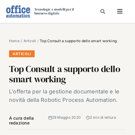
Salta
Tecnologie e modelli per il
al
business digitale
Toggl
contenuto
Navig
SPECIALI
SPECIAL PAPER
Home
Articoli
Top Consult a supporto dello smart working
TAVOLE ROTONDE DI REDAZIONE
ARTICOLI
DAL MERCATO
Top Consult a supporto dello
CARRIERE
smart working
VIDEO
L’offerta per la gestione documentale e le
EVENTI
novità della Robotic Process Automation.
CHI SIAMO
29 Maggio 2020
2 min di lettura
A cura della
redazione