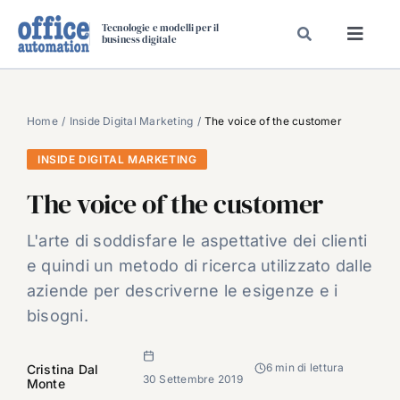
Salta
Tecnologie e modelli per il
al
business digitale
Toggl
contenuto
Navig
SPECIALI
SPECIAL PAPER
Home
Inside Digital Marketing
The voice of the customer
TAVOLE ROTONDE DI REDAZIONE
INSIDE DIGITAL MARKETING
DAL MERCATO
The voice of the customer
CARRIERE
L'arte di soddisfare le aspettative dei clienti
VIDEO
e quindi un metodo di ricerca utilizzato dalle
EVENTI
aziende per descriverne le esigenze e i
bisogni.
CHI SIAMO
6 min di lettura
Cristina Dal
30 Settembre 2019
Monte