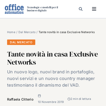
Salta
Tecnologie e modelli per il
al
business digitale
Toggl
contenuto
Navig
SPECIALI
SPECIAL PAPER
Home
Dal Mercato
Tante novità in casa Exclusive Networks
TAVOLE ROTONDE DI REDAZIONE
DAL MERCATO
DAL MERCATO
Tante novità in casa Exclusive
CARRIERE
Networks
VIDEO
Un nuovo logo, nuovi brand in portafoglio,
EVENTI
nuovi servizi e un nuovo country manager
CHI SIAMO
testimoniano il dinamismo del VAD.
2 min di lettura
Raffaela Citterio
10 Novembre 2019