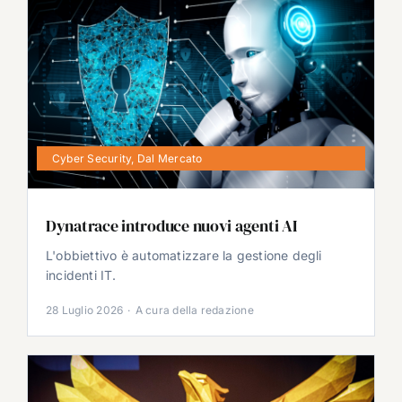
Cyber Security
,
Dal Mercato
Dynatrace introduce nuovi agenti AI
L'obbiettivo è automatizzare la gestione degli
incidenti IT.
28 Luglio 2026
·
A cura della redazione