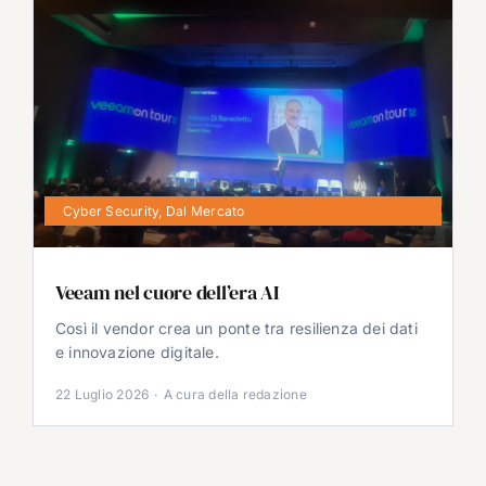
Cyber Security
,
Dal Mercato
Veeam nel cuore dell’era AI
Così il vendor crea un ponte tra resilienza dei dati
e innovazione digitale.
22 Luglio 2026
·
A cura della redazione