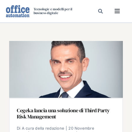
Salta
Tecnologie e modelli per il
al
business digitale
Toggl
contenuto
Navig
SPECIALI
SPECIAL PAPER
TAVOLE ROTONDE DI REDAZIONE
DAL MERCATO
CARRIERE
VIDEO
EVENTI
CHI SIAMO
Cegeka lancia una soluzione di Third Party
Risk Management
Di
A cura della redazione
|
20 Novembre