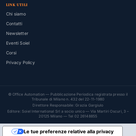
LINK UTILI
Chi siamo
Contatti
Newsletter
Eventi Soiel
Corsi
Privacy Policy
© Office Automation — Pubblicazione Periodica registrata presso il
Tribunale di Milano n. 432 del 22-11-1980
Direttore Responsabile: Grazia Gargiulo
Editore: Soiel International Srl a socio unico — Via Martiri Oscuri, 3 –
20125 Milano — Tel 02 26148855
Le tue preferenze relative alla privacy