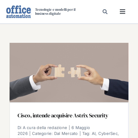
Salta
Tecnologie e modelli per il
al
business digitale
Toggl
contenuto
Navig
SPECIALI
SPECIAL PAPER
TAVOLE ROTONDE DI REDAZIONE
DAL MERCATO
CARRIERE
VIDEO
EVENTI
CHI SIAMO
Cisco, intende acquisire Astrix Security
Di
A cura della redazione
|
6 Maggio
2026
|
Categorie:
Dal Mercato
|
Tag:
AI
,
CyberSec
,