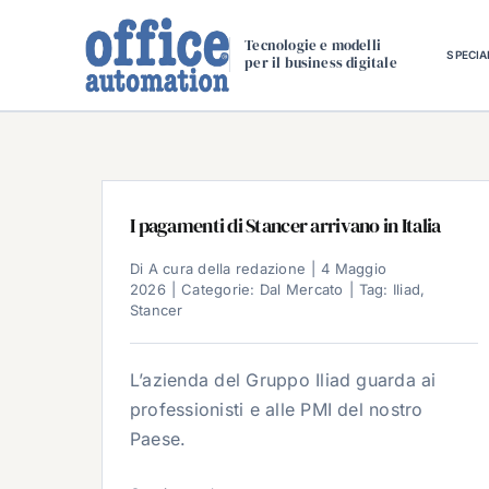
Salta
al
Tecnologie e modelli
SPECIA
per il business digitale
contenuto
I pagamenti di Stancer arrivano in Italia
Di
A cura della redazione
|
4 Maggio
2026
|
Categorie:
Dal Mercato
|
Tag:
Iliad
,
Stancer
L’azienda del Gruppo Iliad guarda ai
professionisti e alle PMI del nostro
Paese.