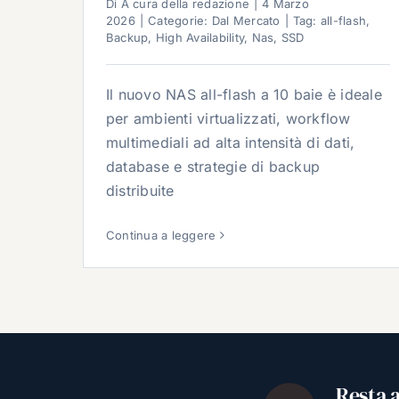
Di
A cura della redazione
|
4 Marzo
2026
|
Categorie:
Dal Mercato
|
Tag:
all-flash
,
Backup
,
High Availability
,
Nas
,
SSD
Il nuovo NAS all-flash a 10 baie è ideale
per ambienti virtualizzati, workflow
multimediali ad alta intensità di dati,
database e strategie di backup
distribuite
Continua a leggere
Resta 