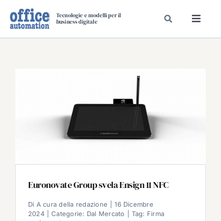
Salta
Tecnologie e modelli per il
al
business digitale
Toggl
contenuto
Navig
SPECIALI
SPECIAL PAPER
TAVOLE ROTONDE DI REDAZIONE
DAL MERCATO
CARRIERE
VIDEO
EVENTI
CHI SIAMO
Euronovate Group svela Ensign 11 NFC
Di
A cura della redazione
|
16 Dicembre
2024
|
Categorie:
Dal Mercato
|
Tag:
Firma