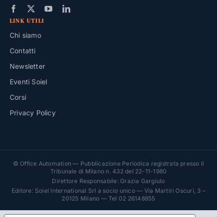
LINK UTILI
Chi siamo
Contatti
Newsletter
Eventi Soiel
Corsi
Privacy Policy
© Office Automation — Pubblicazione Periodica registrata presso il
Tribunale di Milano n. 432 del 22-11-1980
Direttore Responsabile: Grazia Gargiulo
Editore: Soiel International Srl a socio unico — Via Martiri Oscuri, 3 –
20125 Milano — Tel 02 26148855