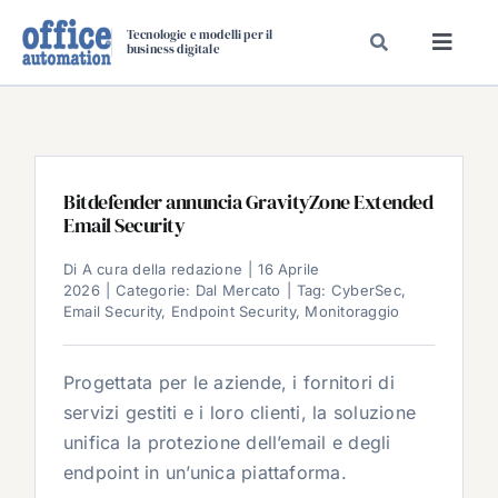
Salta
Tecnologie e modelli per il
al
business digitale
Toggl
contenuto
Navig
SPECIALI
SPECIAL PAPER
TAVOLE ROTONDE DI REDAZIONE
Bitdefender annuncia GravityZone Extended
Email Security
DAL MERCATO
CARRIERE
Di
A cura della redazione
|
16 Aprile
2026
|
Categorie:
Dal Mercato
|
Tag:
CyberSec
,
VIDEO
Email Security
,
Endpoint Security
,
Monitoraggio
EVENTI
Progettata per le aziende, i fornitori di
CHI SIAMO
servizi gestiti e i loro clienti, la soluzione
unifica la protezione dell’email e degli
endpoint in un’unica piattaforma.