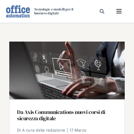
Salta
Tecnologie e modelli per il
al
business digitale
Toggl
contenuto
Navig
SPECIALI
SPECIAL PAPER
TAVOLE ROTONDE DI REDAZIONE
DAL MERCATO
CARRIERE
VIDEO
EVENTI
CHI SIAMO
Da Axis Communications nuovi corsi di
sicurezza digitale
Di
A cura della redazione
|
17 Marzo