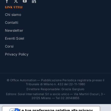
LINK UTILI
Chi siamo
Contatti
Newsletter
Eventi Soiel
Corsi
Privacy Policy
© Office Automation — Pubblicazione Periodica registrata presso il
Tribunale di Milano n. 432 del 22-11-1980
Direttore Responsabile: Grazia Gargiulo
Editore: Soiel International Srl a socio unico — Via Martiri Oscuri, 3 –
20125 Milano — Tel 02 26148855
Le tue preferenze relative alla privacy