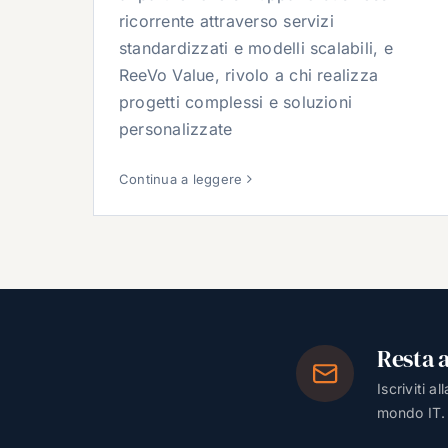
ricorrente attraverso servizi
standardizzati e modelli scalabili, e
ReeVo Value, rivolo a chi realizza
progetti complessi e soluzioni
personalizzate
Continua a leggere
Resta 
Iscriviti a
mondo IT.