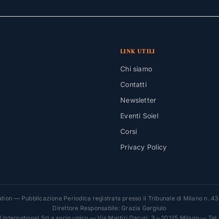
LINK UTILI
Chi siamo
Contatti
Newsletter
Eventi Soiel
Corsi
Privacy Policy
ion — Pubblicazione Periodica registrata presso il Tribunale di Milano n. 4
Direttore Responsabile: Grazia Gargiulo
el International Srl a socio unico — Via Martiri Oscuri, 3 – 20125 Milano — Te