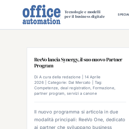
Salta
al
Tecnologie e modelli
SPECIA
per il business digitale
contenuto
ReeVo lancia Synergy, il suo nuovo Partner
Program
Di
A cura della redazione
|
14 Aprile
2026
|
Categorie:
Dal Mercato
|
Tag:
Competenze
,
deal registration
,
Formazione
,
partner program
,
servizi a canone
Il nuovo programma si articola in due
modalità principali: ReeVo One, dedicato
ai partner che sviluppano business