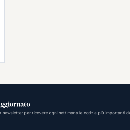
aggiornato
lla newsletter per ricevere ogni settimana le notizie più importanti d