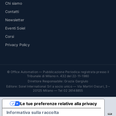
Chi siamo
Contatti
Newsletter
Eventi Soiel
Corsi
Privacy Policy
© Office Automation — Pubblicazione Periodica registrata presso il
Tribunale di Milano n. 432 del 22-11-1980
Direttore Responsabile: Grazia Gargiulo
Editore: Soiel International Srl a socio unico — Via Martiri Oscuri, 3 –
20125 Milano — Tel 02 26148855
Le tue preferenze relative alla privacy
Informativa sulla raccolta