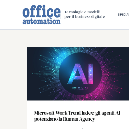
Salta
al
Tecnologie e modelli
SPECIA
per il business digitale
contenuto
Microsoft Work Trend Index: gli agenti AI
potenziano la Human Agency