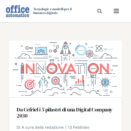
Salta
Tecnologie e modelli per il
al
business digitale
Toggl
contenuto
Navig
SPECIALI
SPECIAL PAPER
TAVOLE ROTONDE DI REDAZIONE
DAL MERCATO
CARRIERE
VIDEO
EVENTI
CHI SIAMO
Da Cefriel i 5 pilastri di una Digital Company
2030
Di
A cura della redazione
|
13 Febbraio