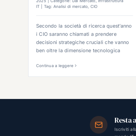
2025
|
Categorie:
Dal Mercato
,
Infrastruttura
IT
|
Tag:
Analisi di mercato
,
CIO
Secondo la società di ricerca quest’anno
i CIO saranno chiamati a prendere
decisioni strategiche cruciali che vanno
ben oltre la dimensione tecnologica
Continua a leggere
Resta 
Iscriviti a