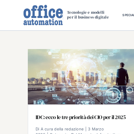
Salta
al
Tecnologie e modelli
SPECIA
per il business digitale
contenuto
IDC: ecco le tre priorità dei CIO per il 2025
Di
A cura della redazione
|
3 Marzo