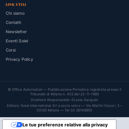
LINK UTILI
Chi siamo
Contatti
Newsletter
Eventi Soiel
Corsi
Privacy Policy
© Office Automation — Pubblicazione Periodica registrata presso il
Tribunale di Milano n. 432 del 22-11-1980
Direttore Responsabile: Grazia Gargiulo
Editore: Soiel International Srl a socio unico — Via Martiri Oscuri, 3 –
20125 Milano — Tel 02 26148855
Le tue preferenze relative alla privacy