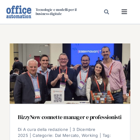
Salta
Tecnologie e modelli per il
al
business digitale
Toggl
contenuto
Navig
SPECIALI
SPECIAL PAPER
TAVOLE ROTONDE DI REDAZIONE
DAL MERCATO
CARRIERE
VIDEO
EVENTI
CHI SIAMO
BizzyNow connette manager e professionisti
Di
A cura della redazione
|
3 Dicembre
2025
|
Categorie:
Dal Mercato
,
Working
|
Tag: