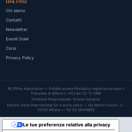
LINK UTILI
Chi siamo
Contatti
Newsletter
Eventi Soiel
Corsi
Privacy Policy
© Office Automation — Pubblicazione Periodica registrata presso il
Tribunale di Milano n. 432 del 22-11-1980
Direttore Responsabile: Grazia Gargiulo
Editore: Soiel International Srl a socio unico — Via Martiri Oscuri, 3 –
20125 Milano — Tel 02 26148855
Le tue preferenze relative alla privacy