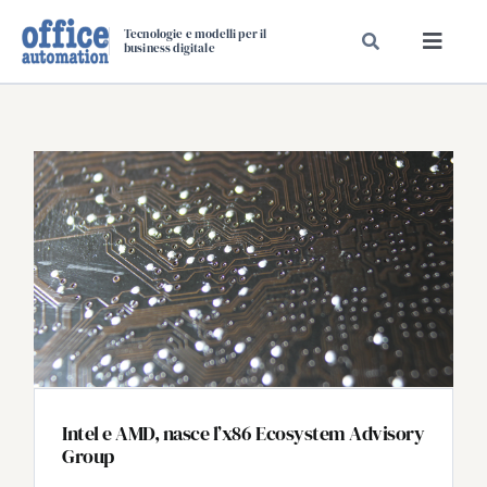
Salta
Tecnologie e modelli per il
al
business digitale
Toggl
contenuto
Navig
SPECIALI
SPECIAL PAPER
TAVOLE ROTONDE DI REDAZIONE
DAL MERCATO
CARRIERE
VIDEO
EVENTI
CHI SIAMO
Intel e AMD, nasce l’x86 Ecosystem Advisory
Group