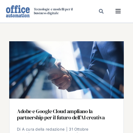
Salta
Tecnologie e modelli per il
al
business digitale
Toggl
contenuto
Navig
SPECIALI
SPECIAL PAPER
TAVOLE ROTONDE DI REDAZIONE
DAL MERCATO
CARRIERE
VIDEO
EVENTI
CHI SIAMO
Adobe e Google Cloud ampliano la
partnership per il futuro dell’AI creativa
Di
A cura della redazione
|
31 Ottobre