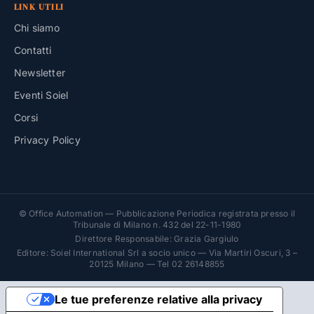
LINK UTILI
Chi siamo
Contatti
Newsletter
Eventi Soiel
Corsi
Privacy Policy
© Office Automation — Pubblicazione Periodica registrata presso il
Tribunale di Milano n. 432 del 22-11-1980
Direttore Responsabile: Grazia Gargiulo
Editore: Soiel International Srl a socio unico — Via Martiri Oscuri, 3 –
20125 Milano — Tel 02 26148855
Le tue preferenze relative alla privacy