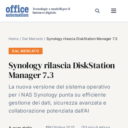
Salta
Tecnologie e modelli per il
al
business digitale
Toggl
contenuto
Navig
SPECIALI
SPECIAL PAPER
Home
Dal Mercato
Synology rilascia DiskStation Manager 7.3
TAVOLE ROTONDE DI REDAZIONE
DAL MERCATO
DAL MERCATO
Synology rilascia DiskStation
CARRIERE
Manager 7.3
VIDEO
La nuova versione del sistema operativo
EVENTI
per i NAS Synology punta su efficiente
CHI SIAMO
gestione dei dati, sicurezza avanzata e
collaborazione potenziata dall’AI
9 Ottobre 2025
3 min di lettura
A cura della