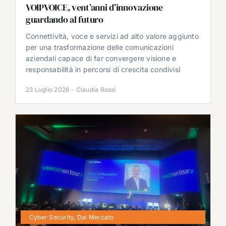
VOIPVOICE, vent’anni d’innovazione
guardando al futuro
Connettività, voce e servizi ad alto valore aggiunto
per una trasformazione delle comunicazioni
aziendali capace di far convergere visione e
responsabilità in percorsi di crescita condivisi
23 Luglio 2026
·
Claudia Rossi
Cyber Security
,
Dal Mercato